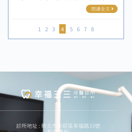
持，新北新莊牙醫推薦-幸福三三牙醫特別提
閱讀全文
醒您，在植牙後，有四個關鍵注意事項是您
必須留意的，這些建議由專業醫師提供，幫
助您順利度過恢復期，達到最佳的治療效
1
2
3
4
5
6
7
8
果。接下來，我們將詳細介紹植牙注意事項
以及植牙要注意什麼，讓您在植牙後能夠安
心照顧您的口腔健康。
診所地址 : 新北市新莊區幸福路33號
(點我導航)