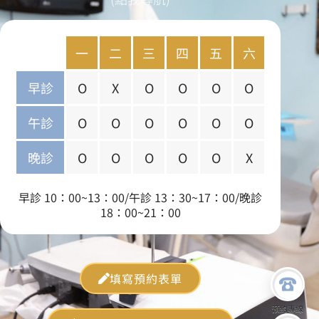
一
二
三
四
五
六
早診
O
X
O
O
O
O
午診
O
O
O
O
O
O
晚診
O
O
O
O
O
X
早診 10：00~13：00/午診 13：30~17：00/晚診
18：00~21：00
填寫預約表單
預約專線