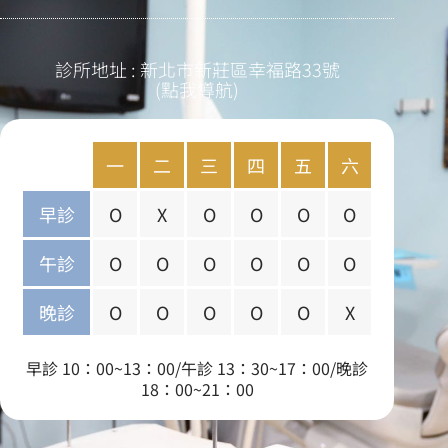
診所地址 : 新北市新莊區幸福路33號
(點我導航)
一
二
三
四
五
六
早診
O
X
O
O
O
O
午診
O
O
O
O
O
O
晚診
O
O
O
O
O
X
早診 10：00~13：00/午診 13：30~17：00/晚診
18：00~21：00