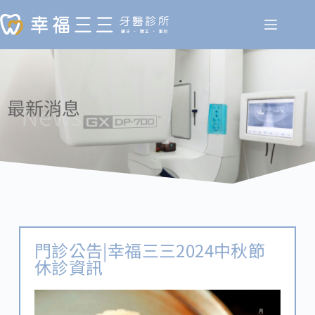
最新消息
News
門診公告|幸福三三2024中秋節
休診資訊