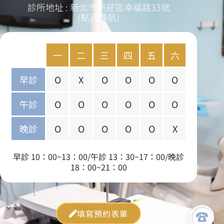
診所地址 : 新北市新莊區幸福路33號
(點我導航)
一
二
三
四
五
六
早診
O
X
O
O
O
O
午診
O
O
O
O
O
O
晚診
O
O
O
O
O
X
早診 10：00~13：00/午診 13：30~17：00/晚診
18：00~21：00
填寫預約表單