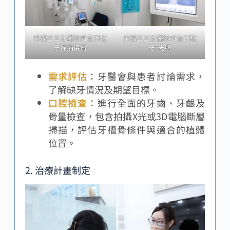
幸福三三牙醫診所全口植
幸福三三牙醫診所全口植
牙掃描儀器
牙x光照
需求評估
：牙醫會與患者討論需求，
了解缺牙情況及期望目標。
口腔檢查
：進行全面的牙齒、牙齦及
骨量檢查，包含拍攝X光或3D電腦斷層
掃描，評估牙槽骨條件與適合的植體
位置。
2. 治療計畫制定