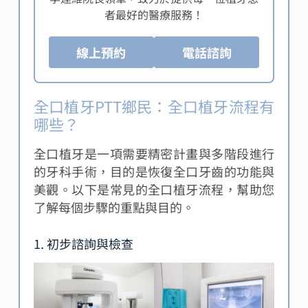
用
萬元
元
元
者最好的醫療服務！
穩定性
植體數量
線上預約
電話諮詢
價格低
佳、外觀
少、恢復
優
廉、製作
自然、有
快速、適
點
快速、適
效預防骨
合骨量不
全口植牙PTT鄉民：全口植牙流程有
用範圍廣
質流失
足者
哪些？
穩定性
全口植牙是一項需要精密計畫與多階段進行
費用高
差、易影
對植體位
的牙科手術，目的是恢復全口牙齒的功能與
昂，手術
響咀嚼效
置要求
美觀。以下是常見的全口植牙流程，幫助您
缺
時間長，
率，長期
高，需選
了解每個步驟的重點與目的。
點
對骨質條
使用可能
擇經驗豐
件要求高
導致骨質
富的醫師
1. 初步諮詢與檢查
萎縮