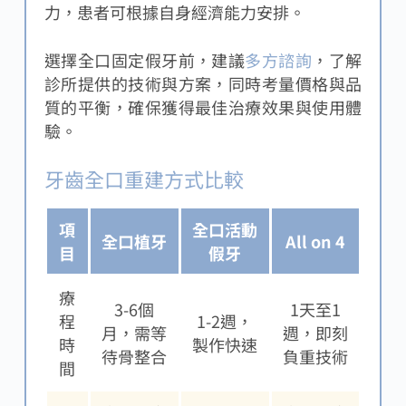
力，患者可根據自身經濟能力安排。
選擇全口固定假牙前，建議
多方諮詢
，了解
診所提供的技術與方案，同時考量價格與品
質的平衡，確保獲得最佳治療效果與使用體
驗。
牙齒全口重建方式比較
項
全口活動
全口植牙
All on 4
目
假牙
療
3-6個
1天至1
程
1-2週，
月，需等
週，即刻
時
製作快速
待骨整合
負重技術
間