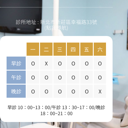
診所地址 : 新北市新莊區幸福路33號
(點我導航)
一
二
三
四
五
六
早診
O
X
O
O
O
O
午診
O
O
O
O
O
O
晚診
O
O
O
O
O
X
早診 10：00~13：00/午診 13：30~17：00/晚診
18：00~21：00