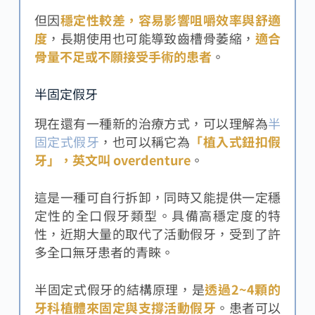
但因
穩定性較差，容易影響咀嚼效率與舒適
度
，長期使用也可能導致齒槽骨萎縮，
適合
骨量不足或不願接受手術的患者
。
半固定假牙
現在還有一種新的治療方式，可以理解為
半
固定式假牙
，也可以稱它為
「植入式鈕扣假
牙」，英文叫 overdenture
。
這是一種可自行拆卸，同時又能提供一定穩
定性的全口假牙類型。具備高穩定度的特
性，近期大量的取代了活動假牙，受到了許
多全口無牙患者的青睞。
半固定式假牙的結構原理，是
透過2~4顆的
牙科植體來固定與支撐活動假牙
。患者可以