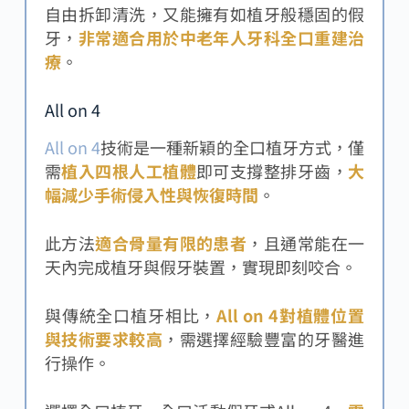
自由拆卸清洗，又能擁有如植牙般穩固的假
牙，
非常適合用於中老年人牙科全口重建治
療
。
All on 4
All on 4
技術是一種新穎的全口植牙方式，僅
需
植入四根人工植體
即可支撐整排牙齒，
大
幅減少手術侵入性與恢復時間
。
此方法
適合骨量有限的患者
，且通常能在一
天內完成植牙與假牙裝置，實現即刻咬合。
與傳統全口植牙相比，
All on 4對植體位置
與技術要求較高
，需選擇經驗豐富的牙醫進
行操作。