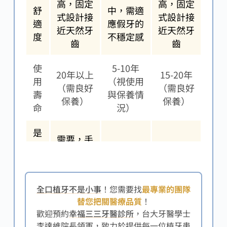
高，固定
高，固定
舒
中，需適
式設計接
式設計接
適
應假牙的
近天然牙
近天然牙
度
不穩定感
齒
齒
使
5-10年
20年以上
15-20年
用
（視使用
（需良好
（需良好
壽
與保養情
保養）
保養）
命
況）
是
需要，手
否
需要，手
術複雜且
不需要，
需
術侵入性
需骨量充
無需手術
手
較低
足
術
全口植牙不是小事
！您需要找
最專業的團隊
替您把關醫療品質
！
約30
約20
歡迎預約
幸福三三牙醫診所
，台大牙醫學士
費
約2萬-10
萬-100萬
萬-50萬
李達維院長領軍，致力於提供每一位植牙患