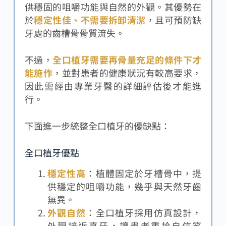
供穩固的咀嚼功能與自然的外觀。其優勢在
於
穩定性佳、不需要拆卸清潔
，且可預防缺
牙處的齒槽骨骨質流失。
不過，
全口植牙需要再骨量充足的條件下才
能施作
，並對患者的健康狀況有較高要求，
因此需經由專業牙醫的詳細評估後才能進
行。
下面進一步統整全口植牙的優缺點：
全口植牙優點
穩定性高
：植體固定於牙槽骨中，提
供穩定的咀嚼功能，幾乎與天然牙齒
無異。
外觀自然
：全口植牙採用仿真設計，
外觀接近真牙，讓患者重拾自信笑