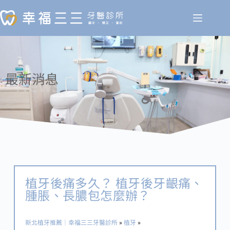
最新消息
News
植牙後痛多久？ 植牙後牙齦痛、
腫脹、長膿包怎麼辦？
新北植牙推薦｜幸福三三牙醫診所
»
植牙
»