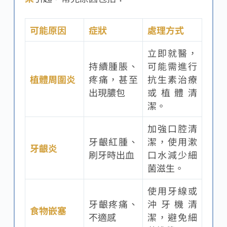
可能原因
症狀
處理方式
立即就醫，
持續腫脹、
可能需進行
植體周圍炎
疼痛，甚至
抗生素治療
出現膿包
或植體清
潔。
加強口腔清
牙齦紅腫、
潔，使用漱
牙齦炎
刷牙時出血
口水減少細
菌滋生。
使用牙線或
牙齦疼痛、
沖牙機清
食物嵌塞
不適感
潔，避免細