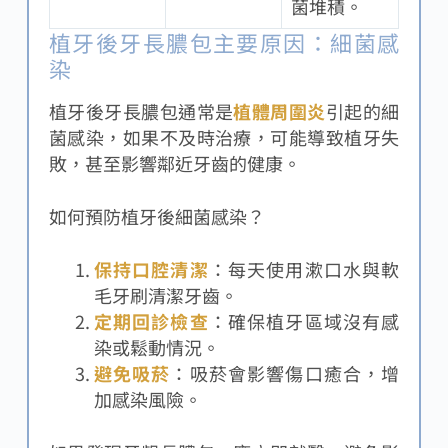
菌堆積。
植牙後牙長膿包主要原因：細菌感
染
植牙後牙長膿包通常是
植體周圍炎
引起的細
菌感染，如果不及時治療，可能導致植牙失
敗，甚至影響鄰近牙齒的健康。
如何預防植牙後細菌感染？
保持口腔清潔
：每天使用漱口水與軟
毛牙刷清潔牙齒。
定期回診檢查
：確保植牙區域沒有感
染或鬆動情況。
避免吸菸
：吸菸會影響傷口癒合，增
加感染風險。