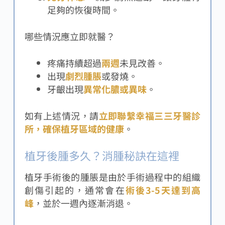
足夠的恢復時間。
哪些情況應立即就醫？
疼痛持續超過
兩週
未見改善。
出現
劇烈腫脹
或發燒。
牙齦出現
異常化膿或異味
。
如有上述情況，請
立即聯繫幸福三三牙醫診
所，確保植牙區域的健康
。
植牙後腫多久？消腫秘訣在這裡
植牙手術後的腫脹是由於手術過程中的組織
創傷引起的，通常會在
術後3-5天達到高
峰
，並於一週內逐漸消退。