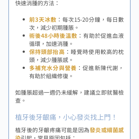
快速消腫的方法：
前3天冰敷
：每次15-20分鐘，每日數
次，減少初期腫脹。
術後48小時後溫敷
：有助於促進血液
循環，加速消腫。
保持頭部抬高
：睡覺時使用較高的枕
頭，減少腫脹感。
多補充水分與營養
：促進新陳代謝，
有助於組織修復。
如腫脹超過一週仍未緩解，建議立即就醫檢
查。
植牙後牙齦痛，小心發炎找上門！
植牙後的牙齦疼痛可能是因為
發炎或細菌感
染
引起，常見原因包括：