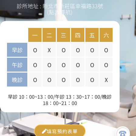
診所地址 : 新北市新莊區幸福路33號
(點我導航)
一
二
三
四
五
六
早診
O
X
O
O
O
O
午診
O
O
O
O
O
O
晚診
O
O
O
O
O
X
早診 10：00~13：00/午診 13：30~17：00/晚診
18：00~21：00
填寫預約表單