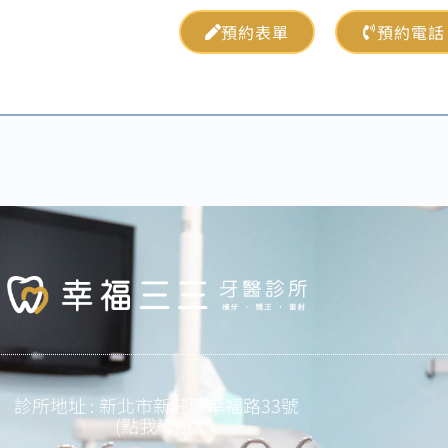
預約表單
預約電話
診所地址 : 新北市新莊區幸福路33號
(點我導航)