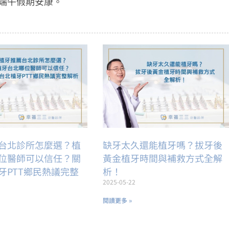
端午假期安康。
台北診所怎麼選？植
缺牙太久還能植牙嗎？拔牙後
位醫師可以信任？關
黃金植牙時間與補救方式全解
牙PTT鄉民熱議完整
析！
2025-05-22
閱讀更多 »