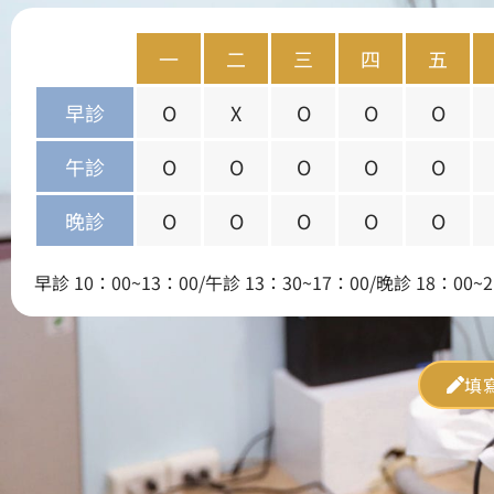
一
二
三
四
五
早診
O
X
O
O
O
午診
O
O
O
O
O
晚診
O
O
O
O
O
早診 10：00~13：00/午診 13：30~17：00/晚診 18：00~2
填