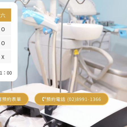
六
O
O
X
1：00
寫預約表單
預約電話 (02)8991-1366