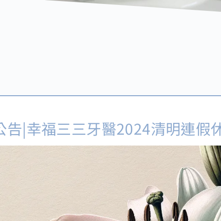
公告|幸福三三牙醫2024清明連假