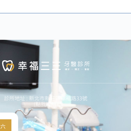
診所地址 : 新北市新莊區幸福路33號
(點我導航)
六