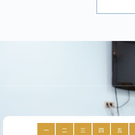
一
二
三
四
五