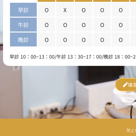
早診
O
X
O
O
O
午診
O
O
O
O
O
晚診
O
O
O
O
O
早診 10：00~13：00/午診 13：30~17：00/晚診 18：00~2
填
禁止