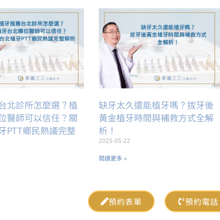
台北診所怎麼選？植
缺牙太久還能植牙嗎？拔牙後
位醫師可以信任？關
黃金植牙時間與補救方式全解
牙PTT鄉民熱議完整
析！
2025-05-22
閱讀更多 »
預約表單
預約電話